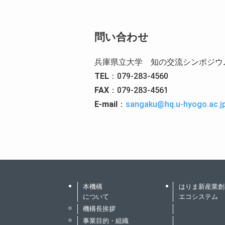
問い合わせ
兵庫県立大学 知の交流シンポジウ
TEL
：079-283-4560
FAX
：079-283-4561
E-mail
：
sangaku@hq.u-hyogo.ac.j
本機構
はりま新産業創
について
エコシステム
機構長挨拶
事業目的・組織