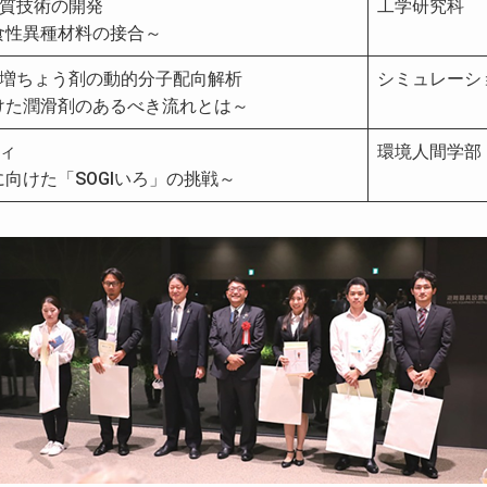
改質技術の開発
工学研究科
食性異種材料の接合～
ス増ちょう剤の動的分子配向解析
シミュレーシ
けた潤滑剤のあるべき流れとは～
ィ
環境人間学部
向けた「SOGIいろ」の挑戦～