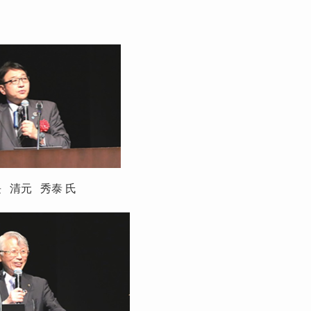
 清元 秀泰 氏