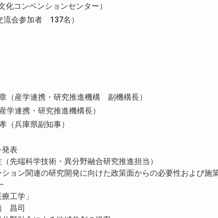
文化コンベンションセンター）
交流会参加者 137名）
豊田 紀章（産学連携・研究推進機構 副機構長）
 豊（産学連携・研究推進機構長）
山 安孝（兵庫県副知事）
を発表
佐（先端科学技術・異分野融合研究推進担当）
ーション関連の研究開発に向けた政策面からの必要性および施
一
医療工学」
 昌司