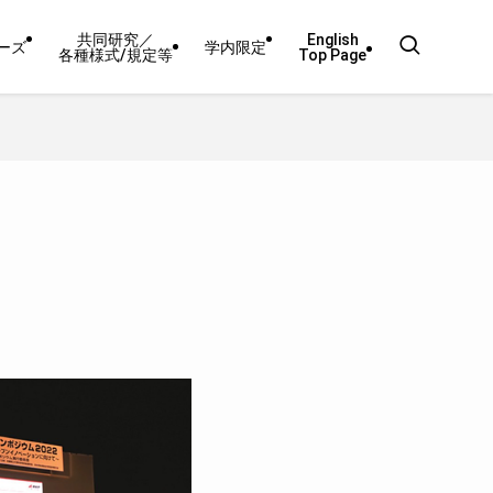
共同研究／
English
ーズ
学内限定
各種様式/規定等
Top Page