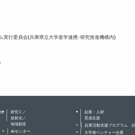
ム実行委員会(兵庫県立大学産学連携･研究推進機構内)
p
出
研究Ｃ／
起業・人材
放射光／
育成支援
地域創造
起業活動支援プログラム (
AIセンター
大学発ベンチャー企業