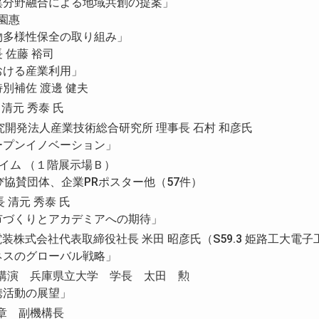
異分野融合による地域共創の提案」
園惠
物多様性保全の取り組み」
佐藤 裕司
おける産業利用」
補佐 渡邊 健夫
長 清元 秀泰 氏
国立研究開発法人産業技術総合研究所 理事長 石村 和彦氏
ープンイノベーション」
コアタイム （１階展示場Ｂ）
び協賛団体、企業PRポスター他（57件）
長 清元 秀泰 氏
市づくりとアカデミアへの期待」
播州電装株式会社代表取締役社長 米田 昭彦氏（S59.3 姫路工大電
ネスのグローバル戦略」
連特別講演 兵庫県立大学 学長 太田 勲
携活動の展望」
田紀章 副機構長