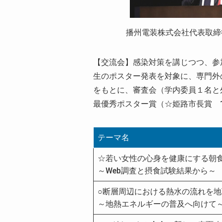
播州電装株式会社代表取締役
【交流会】感染対策を講じつつ、参
生のポスター発表を対象に、専門外
をもとに、審査会（学内委員１名と
最優秀ポスター賞（☆姫路市長賞 
テーマ名
☆若い女性の心身を健康にする朝
～Web調査と摂食試験結果から～
○断層周辺における熱水の流れを
～地熱エネルギーの普及へ向けて