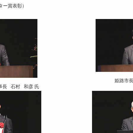
ポスター賞表彰）
姫路市長
長 石村 和彦 氏