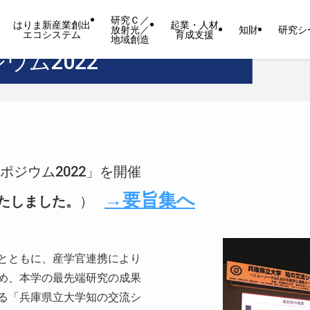
研究Ｃ／
はりま新産業創出
起業・人材
放射光／
知財
研究シ
エコシステム
育成支援
地域創造
ウム2022
ジウム2022」を開催
→要旨集へ
たしました。
）
とともに、産学官連携により
め、本学の最先端研究の成果
る「兵庫県立大学知の交流シ