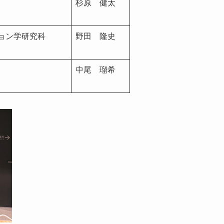
杉原 健太
ョン学研究科
野田 隆史
中尾 瑠希