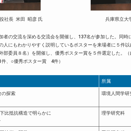
社長 米田 昭彦 氏
兵庫県立大
加者の交流を深める交流会を開催し、137名が参加した。同時
の人にもわかりやすく説明しているポスターを来場者に５件以
外部委員８名）を開催し、優秀ポスター賞を５件選定した。（
1件、○優秀ポスター賞 4件）
所属
食の探索
環境人間学研
地下比抵抗構造で明らかに
理学研究科
～