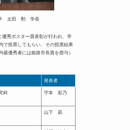
学 太田 勲 学長
に優秀ポスター賞表彰が行われ、学
内で投票してもらい、その投票結果
内最優秀者には姫路市長賞を授与）
発表者
究科
守本 彩乃
山下 凪