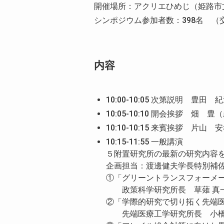
開催場所：アクリエひめじ（姫路市
シンポジウム参加者数：398名 （
内容
10:00-10:05 次第説明 
10:05-10:10 開会挨拶 畑
10:10-10:15 来賓挨拶 片
10:15-11:55 一般講演
５附置研究所の最新の研究内容
企画担当：渡邊健夫学長特別補
①「グリーントランスフォーメ
政策科学研究所長 草薙 真
②「学際的研究で切り拓く先端
先端医療工学研究所長 小橋