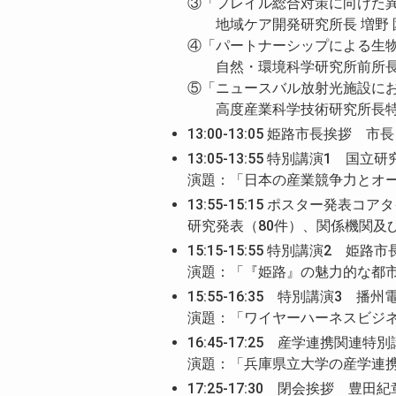
③「フレイル総合対策に向けた
地域ケア開発研究所長 増野 
④「パートナーシップによる生
自然・環境科学研究所前所長 
⑤「ニュースバル放射光施設に
高度産業科学技術研究所長特別
13:00-13:05 姫路市長挨拶 市
13:05-13:55 特別講演1 
演題：「日本の産業競争力とオ
13:55-15:15 ポスター発表
研究発表（80件）、関係機関及
15:15-15:55 特別講演2 姫路市
演題：「『姫路』の魅力的な都
15:55-16:35 特別講演3 
演題：「ワイヤーハーネスビジ
16:45-17:25 産学連携関
演題：「兵庫県立大学の産学連
17:25-17:30 閉会挨拶 豊